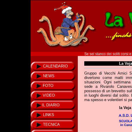
Se sei stanco dei soliti corsi e
La Veja
CALENDARIO
Gruppo di Vecchi Amici Su
NEWS
divertono come matti imme
situazioni. Ogni settiman
FOTO
sede a Rivarolo Canavese
possesso di un brevetto sub
VIDEO
in luoghi diversi dal solito.
ma spesso e volentieri si part
IL DIARIO
la Veja
LINKS
TECNICA