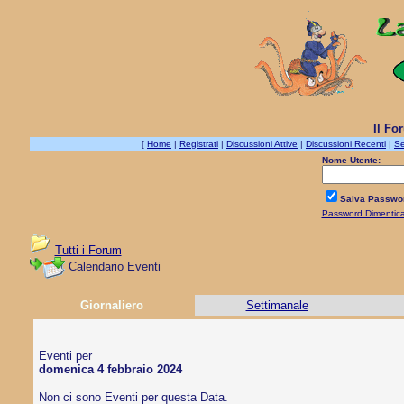
Il Fo
[
Home
|
Registrati
|
Discussioni Attive
|
Discussioni Recenti
|
Se
Nome Utente:
Salva Passwo
Password Dimentic
Tutti i Forum
Calendario Eventi
Giornaliero
Settimanale
Eventi per
domenica 4 febbraio 2024
Non ci sono Eventi per questa Data.