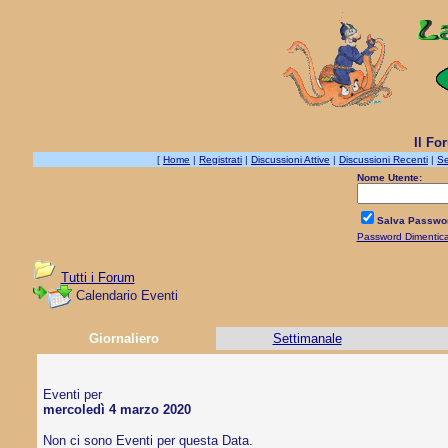
Il Fo
[
Home
|
Registrati
|
Discussioni Attive
|
Discussioni Recenti
|
Se
Nome Utente:
Salva Passwo
Password Dimentic
Tutti i Forum
Calendario Eventi
Giornaliero
Settimanale
Eventi per
mercoledì 4 marzo 2020
Non ci sono Eventi per questa Data.