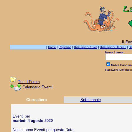
Il Fo
[
Home
|
Registrati
|
Discussioni Attive
|
Discussioni Recenti
|
Se
Nome Utente:
Salva Passwo
Password Dimentic
Tutti i Forum
Calendario Eventi
Giornaliero
Settimanale
Eventi per
martedì 4 agosto 2020
Non ci sono Eventi per questa Data.