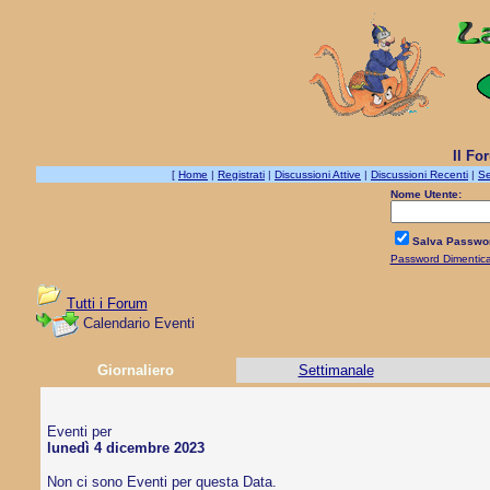
Il Fo
[
Home
|
Registrati
|
Discussioni Attive
|
Discussioni Recenti
|
Se
Nome Utente:
Salva Passwo
Password Dimentic
Tutti i Forum
Calendario Eventi
Giornaliero
Settimanale
Eventi per
lunedì 4 dicembre 2023
Non ci sono Eventi per questa Data.