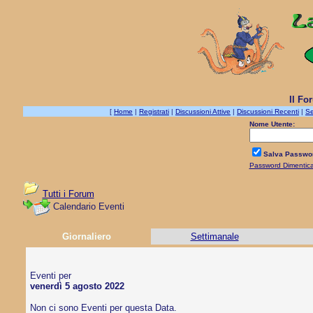
Il Fo
[
Home
|
Registrati
|
Discussioni Attive
|
Discussioni Recenti
|
Se
Nome Utente:
Salva Passwo
Password Dimentic
Tutti i Forum
Calendario Eventi
Giornaliero
Settimanale
Eventi per
venerdì 5 agosto 2022
Non ci sono Eventi per questa Data.