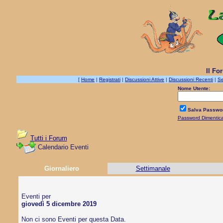
Il Fo
[
Home
|
Registrati
|
Discussioni Attive
|
Discussioni Recenti
|
Se
Nome Utente:
Salva Passwo
Password Dimentic
Tutti i Forum
Calendario Eventi
Giornaliero
Settimanale
Eventi per
giovedì 5 dicembre 2019
Non ci sono Eventi per questa Data.