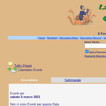
Il Fo
[
Home
|
Registrati
|
Discussioni Attive
|
Discussioni Recenti
|
Se
Nome Utente:
Salva Passwo
Password Dimentic
Tutti i Forum
Calendario Eventi
Giornaliero
Settimanale
Eventi per
sabato 6 marzo 2021
Non ci sono Eventi per questa Data.