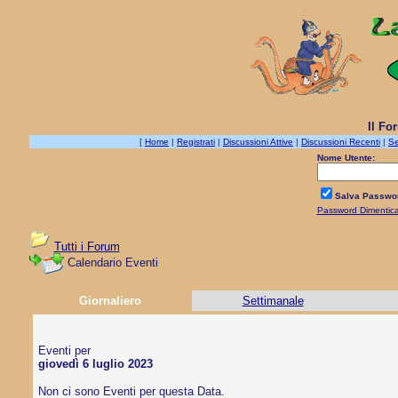
Il Fo
[
Home
|
Registrati
|
Discussioni Attive
|
Discussioni Recenti
|
Se
Nome Utente:
Salva Passwo
Password Dimentic
Tutti i Forum
Calendario Eventi
Giornaliero
Settimanale
Eventi per
giovedì 6 luglio 2023
Non ci sono Eventi per questa Data.