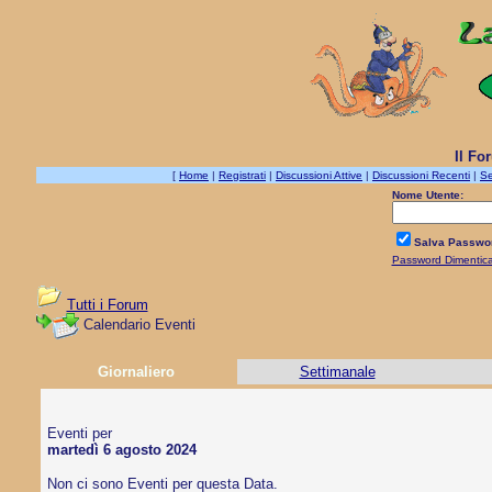
Il Fo
[
Home
|
Registrati
|
Discussioni Attive
|
Discussioni Recenti
|
Se
Nome Utente:
Salva Passwo
Password Dimentic
Tutti i Forum
Calendario Eventi
Giornaliero
Settimanale
Eventi per
martedì 6 agosto 2024
Non ci sono Eventi per questa Data.