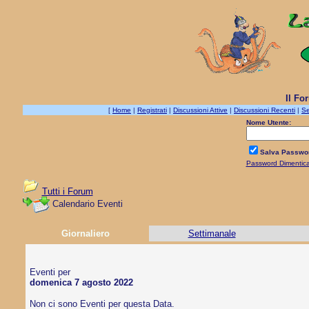
Il Fo
[
Home
|
Registrati
|
Discussioni Attive
|
Discussioni Recenti
|
Se
Nome Utente:
Salva Passwo
Password Dimentic
Tutti i Forum
Calendario Eventi
Giornaliero
Settimanale
Eventi per
domenica 7 agosto 2022
Non ci sono Eventi per questa Data.