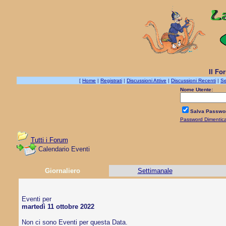
Il Fo
[
Home
|
Registrati
|
Discussioni Attive
|
Discussioni Recenti
|
Se
Nome Utente:
Salva Passwo
Password Dimentic
Tutti i Forum
Calendario Eventi
Giornaliero
Settimanale
Eventi per
martedì 11 ottobre 2022
Non ci sono Eventi per questa Data.