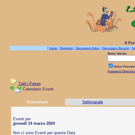
Il Fo
[
Home
|
Registrati
|
Discussioni Attive
|
Discussioni Recenti
|
Se
Nome Utente:
Salva Passwo
Password Dimentic
Tutti i Forum
Calendario Eventi
Giornaliero
Settimanale
Eventi per
giovedì 14 marzo 2024
Non ci sono Eventi per questa Data.