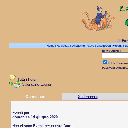
Il Fo
[
Home
|
Registrati
|
Discussioni Attive
|
Discussioni Recenti
|
Se
Nome Utente:
Salva Passwo
Password Dimentic
Tutti i Forum
Calendario Eventi
Giornaliero
Settimanale
Eventi per
domenica 14 giugno 2020
Non ci sono Eventi per questa Data.