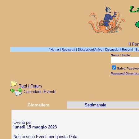
Il Fo
[
Home
|
Registrati
|
Discussioni Attive
|
Discussioni Recenti
|
Se
Nome Utente:
Salva Passwo
Password Dimentic
Tutti i Forum
Calendario Eventi
Giornaliero
Settimanale
Eventi per
lunedì 15 maggio 2023
Non ci sono Eventi per questa Data.