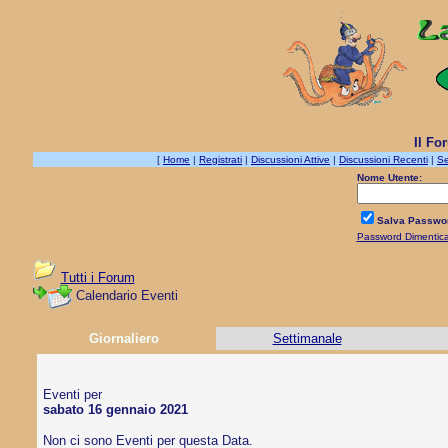
Il Fo
[
Home
|
Registrati
|
Discussioni Attive
|
Discussioni Recenti
|
Se
Nome Utente:
Salva Passwo
Password Dimentic
Tutti i Forum
Calendario Eventi
Giornaliero
Settimanale
Eventi per
sabato 16 gennaio 2021
Non ci sono Eventi per questa Data.