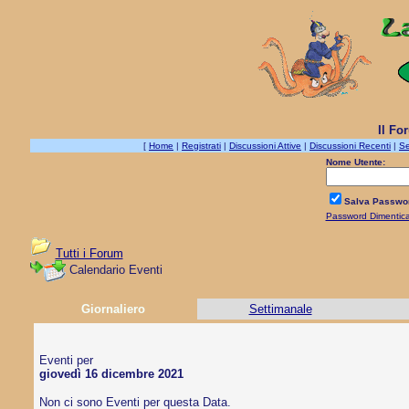
Il Fo
[
Home
|
Registrati
|
Discussioni Attive
|
Discussioni Recenti
|
Se
Nome Utente:
Salva Passwo
Password Dimentic
Tutti i Forum
Calendario Eventi
Giornaliero
Settimanale
Eventi per
giovedì 16 dicembre 2021
Non ci sono Eventi per questa Data.