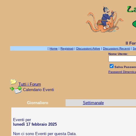
Il Fo
[
Home
|
Registrati
|
Discussioni Attive
|
Discussioni Recenti
|
Se
Nome Utente:
Salva Passwo
Password Dimentic
Tutti i Forum
Calendario Eventi
Giornaliero
Settimanale
Eventi per
lunedì 17 febbraio 2025
Non ci sono Eventi per questa Data.