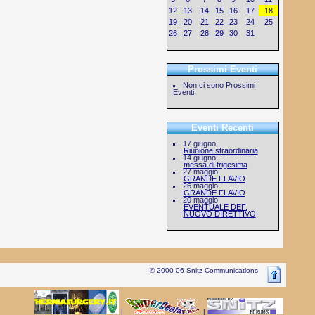
12
13
14
15
16
17
18
19
20
21
22
23
24
25
26
27
28
29
30
31
Prossimi Eventi
Non ci sono Prossimi
Eventi.
Eventi Recenti
17 giugno
Riunione straordinaria
14 giugno
messa di trigesima
27 maggio
GRANDE FLAVIO
26 maggio
GRANDE FLAVIO
20 maggio
EVENTUALE DEF.
NUOVO DIRETTIVO
© 2000-06 Snitz Communications
|
|