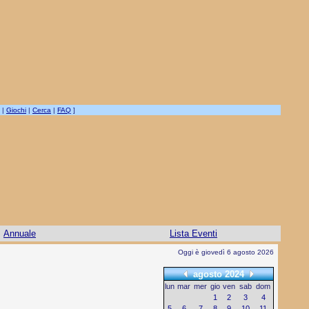
|
Giochi
|
Cerca
|
FAQ
]
Annuale
Lista Eventi
Oggi è giovedì 6 agosto 2026
agosto 2024
lun
mar
mer
gio
ven
sab
dom
1
2
3
4
5
6
7
8
9
10
11