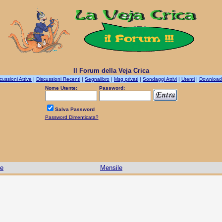
Il Forum della Veja Crica
cussioni Attive
|
Discussioni Recenti
|
Segnalibro
|
Msg privati
|
Sondaggi Attivi
|
Utenti
|
Download
Nome Utente:
Password:
Salva Password
Password Dimenticata?
le
Mensile