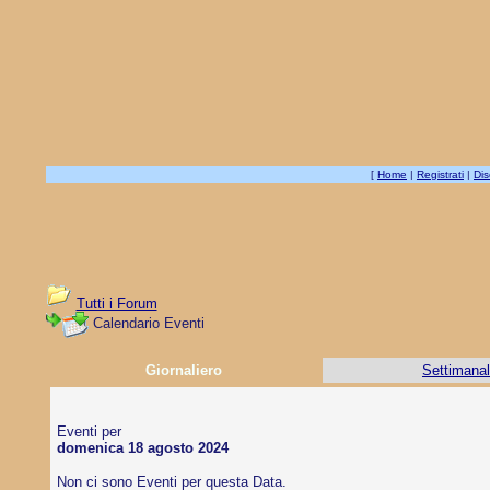
[
Home
|
Registrati
|
Dis
Tutti i Forum
Calendario Eventi
Giornaliero
Settimana
Eventi per
domenica 18 agosto 2024
Non ci sono Eventi per questa Data.