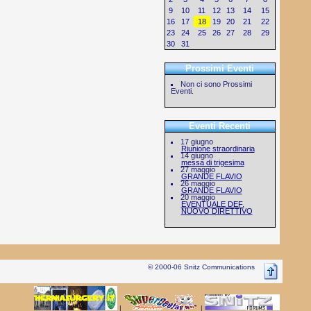
9
10
11
12
13
14
15
16
17
18
19
20
21
22
23
24
25
26
27
28
29
30
31
Prossimi Eventi
Non ci sono Prossimi
Eventi.
Eventi Recenti
17 giugno
Riunione straordinaria
14 giugno
messa di trigesima
27 maggio
GRANDE FLAVIO
26 maggio
GRANDE FLAVIO
20 maggio
EVENTUALE DEF.
NUOVO DIRETTIVO
© 2000-06 Snitz Communications
|
|