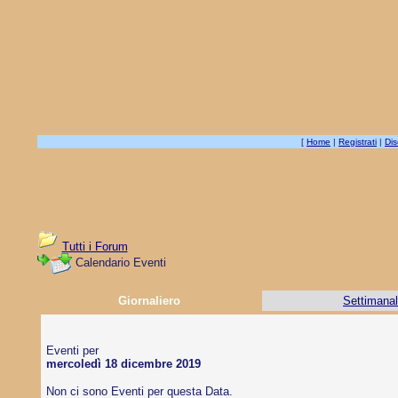
[
Home
|
Registrati
|
Dis
Tutti i Forum
Calendario Eventi
Giornaliero
Settimana
Eventi per
mercoledì 18 dicembre 2019
Non ci sono Eventi per questa Data.