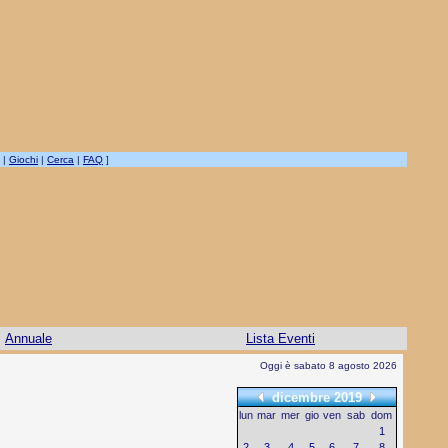
|
Giochi
|
Cerca
|
FAQ
]
Annuale
Lista Eventi
Oggi è sabato 8 agosto 2026
dicembre 2019
lun
mar
mer
gio
ven
sab
dom
1
2
3
4
5
6
7
8