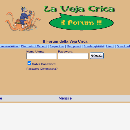
Il Forum della Veja Crica
cussioni Attive
|
Discussioni Recenti
|
Segnalibro
|
Msg privati
|
Sondaggi Attivi
|
Utenti
|
Download
Nome Utente:
Password:
Salva Password
Password Dimenticata?
le
Mensile