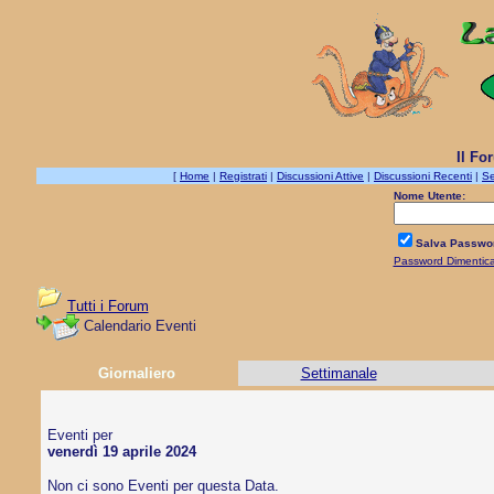
Il Fo
[
Home
|
Registrati
|
Discussioni Attive
|
Discussioni Recenti
|
Se
Nome Utente:
Salva Passwo
Password Dimentic
Tutti i Forum
Calendario Eventi
Giornaliero
Settimanale
Eventi per
venerdì 19 aprile 2024
Non ci sono Eventi per questa Data.