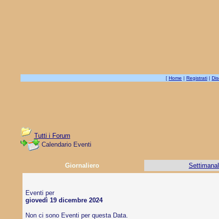
[
Home
|
Registrati
|
Dis
Tutti i Forum
Calendario Eventi
Giornaliero
Settimana
Eventi per
giovedì 19 dicembre 2024
Non ci sono Eventi per questa Data.