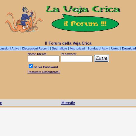
Il Forum della Veja Crica
cussioni Attive
|
Discussioni Recenti
|
Segnalibro
|
Msg privati
|
Sondaggi Attivi
|
Utenti
|
Download
Nome Utente:
Password:
Salva Password
Password Dimenticata?
le
Mensile