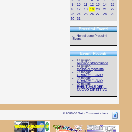
9
10
11
12
13
14
15
16
17
18
19
20
21
22
23
24
25
26
27
28
29
30
31
Prossimi Eventi
Non ci sono Prossimi
Eventi.
Eventi Recenti
17 giugno
Riunione straordinaria
14 giugno
messa di trigesima
27 maggio
GRANDE FLAVIO
26 maggio
GRANDE FLAVIO
20 maggio
EVENTUALE DEF.
NUOVO DIRETTIVO
© 2000-06 Snitz Communications
|
|