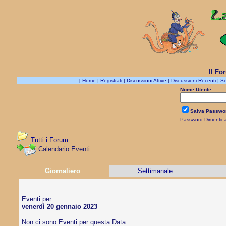
Il Fo
[
Home
|
Registrati
|
Discussioni Attive
|
Discussioni Recenti
|
Se
Nome Utente:
Salva Passwo
Password Dimentic
Tutti i Forum
Calendario Eventi
Giornaliero
Settimanale
Eventi per
venerdì 20 gennaio 2023
Non ci sono Eventi per questa Data.