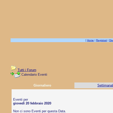
[
Home
|
Registrati
|
Dis
Tutti i Forum
Calendario Eventi
Giornaliero
Settimana
Eventi per
giovedì 20 febbraio 2020
Non ci sono Eventi per questa Data.