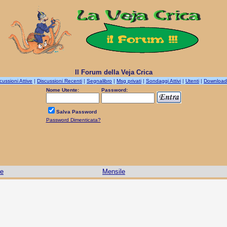
Il Forum della Veja Crica
cussioni Attive
|
Discussioni Recenti
|
Segnalibro
|
Msg privati
|
Sondaggi Attivi
|
Utenti
|
Download
Nome Utente:
Password:
Salva Password
Password Dimenticata?
le
Mensile