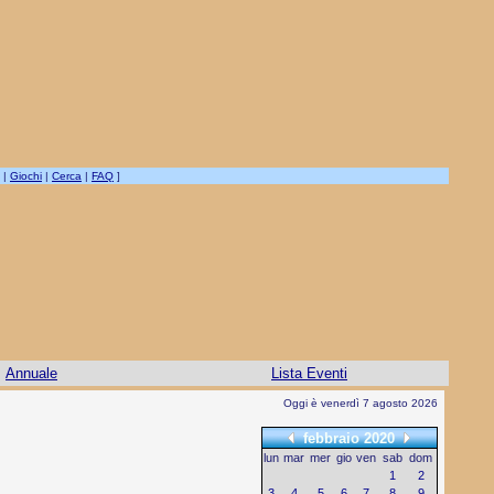
|
Giochi
|
Cerca
|
FAQ
]
Annuale
Lista Eventi
Oggi è venerdì 7 agosto 2026
febbraio 2020
lun
mar
mer
gio
ven
sab
dom
1
2
3
4
5
6
7
8
9