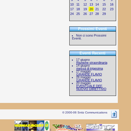
10
11
12
13
14
15
16
17
18
19
20
21
22
23
24
25
26
27
28
29
Prossimi Eventi
Non ci sono Prossimi
Eventi.
Eventi Recenti
17 giugno
Riunione straordinaria
14 giugno
messa di trigesima
27 maggio
GRANDE FLAVIO
26 maggio
GRANDE FLAVIO
20 maggio
EVENTUALE DEF.
NUOVO DIRETTIVO
© 2000-06 Snitz Communications
|
|