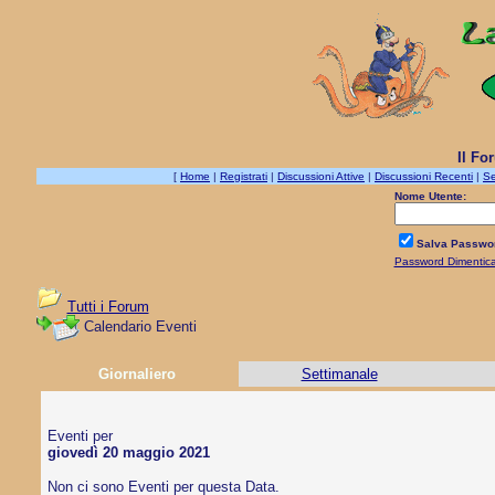
Il Fo
[
Home
|
Registrati
|
Discussioni Attive
|
Discussioni Recenti
|
Se
Nome Utente:
Salva Passwo
Password Dimentic
Tutti i Forum
Calendario Eventi
Giornaliero
Settimanale
Eventi per
giovedì 20 maggio 2021
Non ci sono Eventi per questa Data.