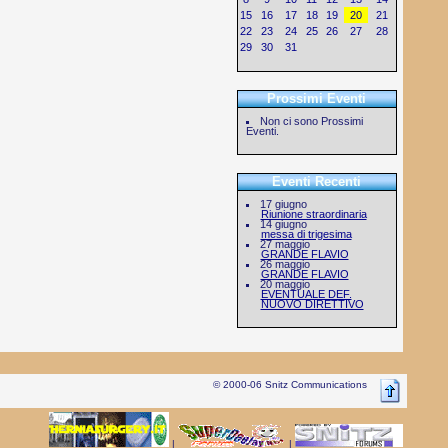
15
16
17
18
19
20
21
22
23
24
25
26
27
28
29
30
31
Prossimi Eventi
Non ci sono Prossimi
Eventi.
Eventi Recenti
17 giugno
Riunione straordinaria
14 giugno
messa di trigesima
27 maggio
GRANDE FLAVIO
26 maggio
GRANDE FLAVIO
20 maggio
EVENTUALE DEF.
NUOVO DIRETTIVO
© 2000-06 Snitz Communications
|
|