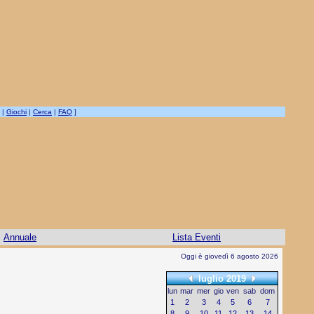
|
Giochi
|
Cerca
|
FAQ
]
Annuale
Lista Eventi
Oggi è giovedì 6 agosto 2026
luglio 2019
lun
mar
mer
gio
ven
sab
dom
1
2
3
4
5
6
7
8
9
10
11
12
13
14