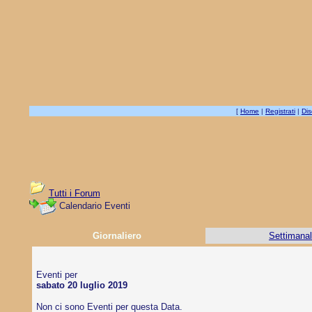
[
Home
|
Registrati
|
Dis
Tutti i Forum
Calendario Eventi
Giornaliero
Settimana
Eventi per
sabato 20 luglio 2019
Non ci sono Eventi per questa Data.