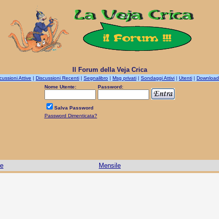
Il Forum della Veja Crica
cussioni Attive
|
Discussioni Recenti
|
Segnalibro
|
Msg privati
|
Sondaggi Attivi
|
Utenti
|
Download
Nome Utente:
Password:
Salva Password
Password Dimenticata?
le
Mensile