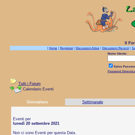
Il Fo
[
Home
|
Registrati
|
Discussioni Attive
|
Discussioni Recenti
|
Se
Nome Utente:
Salva Passwo
Password Dimentic
Tutti i Forum
Calendario Eventi
Giornaliero
Settimanale
Eventi per
lunedì 20 settembre 2021
Non ci sono Eventi per questa Data.