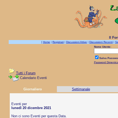
Il Fo
[
Home
|
Registrati
|
Discussioni Attive
|
Discussioni Recenti
|
Se
Nome Utente:
Salva Passwo
Password Dimentic
Tutti i Forum
Calendario Eventi
Giornaliero
Settimanale
Eventi per
lunedì 20 dicembre 2021
Non ci sono Eventi per questa Data.