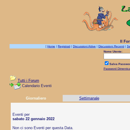
Il Fo
[
Home
|
Registrati
|
Discussioni Attive
|
Discussioni Recenti
|
Se
Nome Utente:
Salva Passwo
Password Dimentic
Tutti i Forum
Calendario Eventi
Giornaliero
Settimanale
Eventi per
sabato 22 gennaio 2022
Non ci sono Eventi per questa Data.