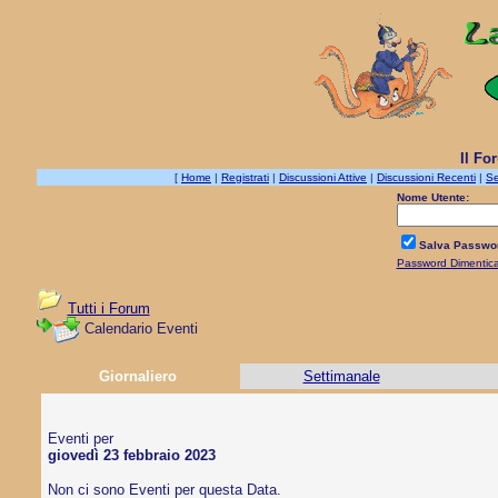
Il Fo
[
Home
|
Registrati
|
Discussioni Attive
|
Discussioni Recenti
|
Se
Nome Utente:
Salva Passwo
Password Dimentic
Tutti i Forum
Calendario Eventi
Giornaliero
Settimanale
Eventi per
giovedì 23 febbraio 2023
Non ci sono Eventi per questa Data.