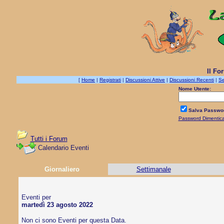
Il Fo
[
Home
|
Registrati
|
Discussioni Attive
|
Discussioni Recenti
|
Se
Nome Utente:
Salva Passwo
Password Dimentic
Tutti i Forum
Calendario Eventi
Giornaliero
Settimanale
Eventi per
martedì 23 agosto 2022
Non ci sono Eventi per questa Data.