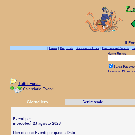
Il Fo
[
Home
|
Registrati
|
Discussioni Attive
|
Discussioni Recenti
|
Se
Nome Utente:
Salva Passwo
Password Dimentic
Tutti i Forum
Calendario Eventi
Giornaliero
Settimanale
Eventi per
mercoledì 23 agosto 2023
Non ci sono Eventi per questa Data.