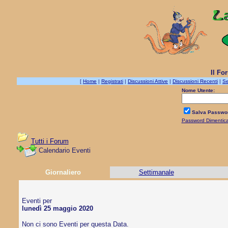
Il Fo
[
Home
|
Registrati
|
Discussioni Attive
|
Discussioni Recenti
|
Se
Nome Utente:
Salva Passwo
Password Dimentic
Tutti i Forum
Calendario Eventi
Giornaliero
Settimanale
Eventi per
lunedì 25 maggio 2020
Non ci sono Eventi per questa Data.