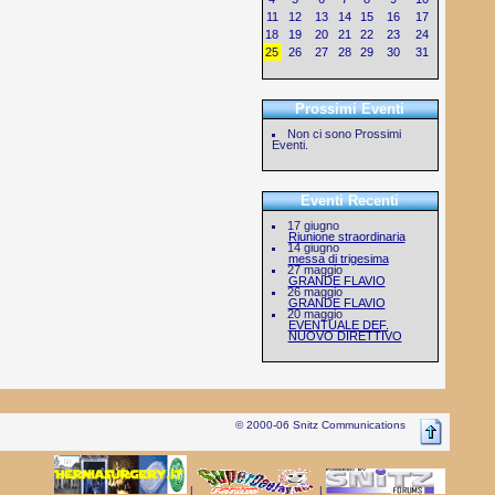
11
12
13
14
15
16
17
18
19
20
21
22
23
24
25
26
27
28
29
30
31
Prossimi Eventi
Non ci sono Prossimi
Eventi.
Eventi Recenti
17 giugno
Riunione straordinaria
14 giugno
messa di trigesima
27 maggio
GRANDE FLAVIO
26 maggio
GRANDE FLAVIO
20 maggio
EVENTUALE DEF.
NUOVO DIRETTIVO
© 2000-06 Snitz Communications
|
|