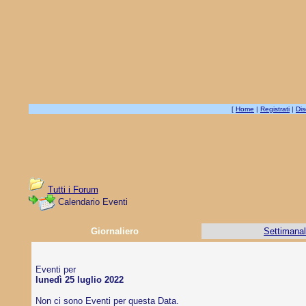
[
Home
|
Registrati
|
Dis
Tutti i Forum
Calendario Eventi
Giornaliero
Settimana
Eventi per
lunedì 25 luglio 2022
Non ci sono Eventi per questa Data.