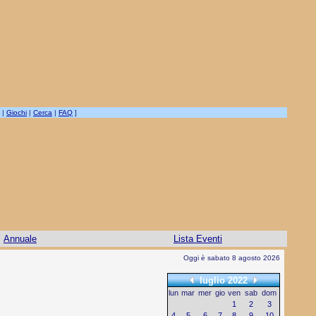
|
Giochi
|
Cerca
|
FAQ
]
Annuale
Lista Eventi
Oggi è sabato 8 agosto 2026
luglio 2022
lun
mar
mer
gio
ven
sab
dom
1
2
3
4
5
6
7
8
9
10