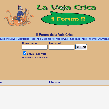
Il Forum della Veja Crica
cussioni Attive
|
Discussioni Recenti
|
Segnalibro
|
Msg privati
|
Sondaggi Attivi
|
Utenti
|
Download
Nome Utente:
Password:
Salva Password
Password Dimenticata?
le
Mensile