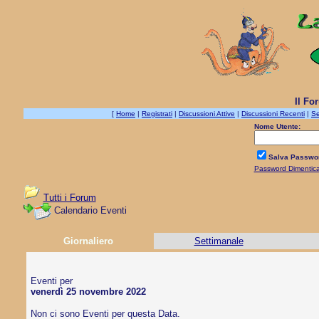
Il Fo
[
Home
|
Registrati
|
Discussioni Attive
|
Discussioni Recenti
|
Se
Nome Utente:
Salva Passwo
Password Dimentic
Tutti i Forum
Calendario Eventi
Giornaliero
Settimanale
Eventi per
venerdì 25 novembre 2022
Non ci sono Eventi per questa Data.