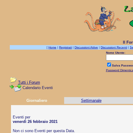
Il Fo
[
Home
|
Registrati
|
Discussioni Attive
|
Discussioni Recenti
|
Se
Nome Utente:
Salva Passwo
Password Dimentic
Tutti i Forum
Calendario Eventi
Giornaliero
Settimanale
Eventi per
venerdì 26 febbraio 2021
Non ci sono Eventi per questa Data.