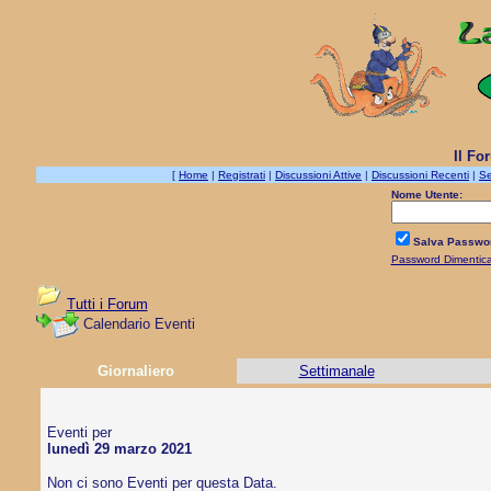
Il Fo
[
Home
|
Registrati
|
Discussioni Attive
|
Discussioni Recenti
|
Se
Nome Utente:
Salva Passwo
Password Dimentic
Tutti i Forum
Calendario Eventi
Giornaliero
Settimanale
Eventi per
lunedì 29 marzo 2021
Non ci sono Eventi per questa Data.