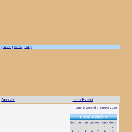
|
Giochi
|
Cerca
|
FAQ
]
Annuale
Lista Eventi
Oggi è venerdì 7 agosto 2026
aprile 2023
lun
mar
mer
gio
ven
sab
dom
1
2
3
4
5
6
7
8
9