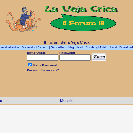
Il Forum della Veja Crica
cussioni Attive
|
Discussioni Recenti
|
Segnalibro
|
Msg privati
|
Sondaggi Attivi
|
Utenti
|
Download
Nome Utente:
Password:
Salva Password
Password Dimenticata?
le
Mensile