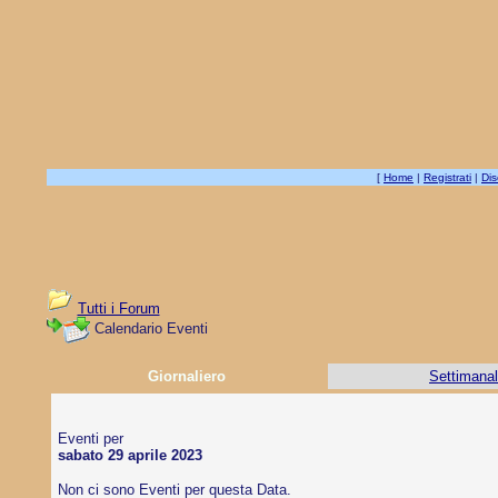
[
Home
|
Registrati
|
Dis
Tutti i Forum
Calendario Eventi
Giornaliero
Settimana
Eventi per
sabato 29 aprile 2023
Non ci sono Eventi per questa Data.