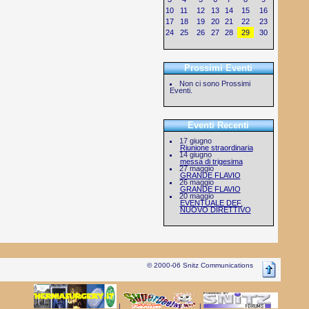
10
11
12
13
14
15
16
17
18
19
20
21
22
23
24
25
26
27
28
29
30
Prossimi Eventi
Non ci sono Prossimi
Eventi.
Eventi Recenti
17 giugno
Riunione straordinaria
14 giugno
messa di trigesima
27 maggio
GRANDE FLAVIO
26 maggio
GRANDE FLAVIO
20 maggio
EVENTUALE DEF.
NUOVO DIRETTIVO
© 2000-06 Snitz Communications
|
|