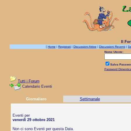
Il Fo
[
Home
|
Registrati
|
Discussioni Attive
|
Discussioni Recenti
|
Se
Nome Utente:
Salva Passwo
Password Dimentic
Tutti i Forum
Calendario Eventi
Giornaliero
Settimanale
Eventi per
venerdì 29 ottobre 2021
Non ci sono Eventi per questa Data.