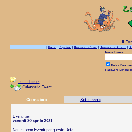
Il Fo
[
Home
|
Registrati
|
Discussioni Attive
|
Discussioni Recenti
|
Se
Nome Utente:
Salva Passwo
Password Dimentic
Tutti i Forum
Calendario Eventi
Giornaliero
Settimanale
Eventi per
venerdì 30 aprile 2021
Non ci sono Eventi per questa Data.