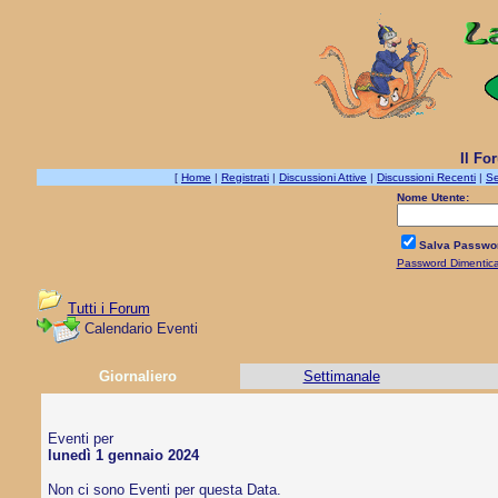
Il Fo
[
Home
|
Registrati
|
Discussioni Attive
|
Discussioni Recenti
|
Se
Nome Utente:
Salva Passwo
Password Dimentic
Tutti i Forum
Calendario Eventi
Giornaliero
Settimanale
Eventi per
lunedì 1 gennaio 2024
Non ci sono Eventi per questa Data.