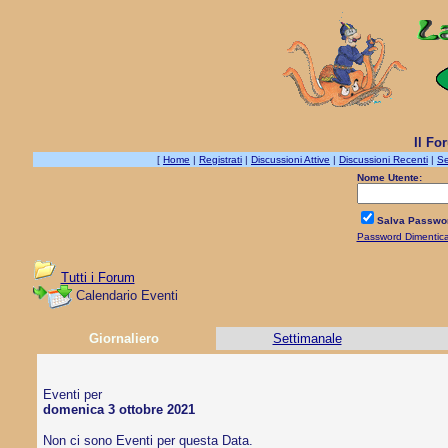
Il Fo
[
Home
|
Registrati
|
Discussioni Attive
|
Discussioni Recenti
|
Se
Nome Utente:
Salva Passwo
Password Dimentic
Tutti i Forum
Calendario Eventi
Giornaliero
Settimanale
Eventi per
domenica 3 ottobre 2021
Non ci sono Eventi per questa Data.