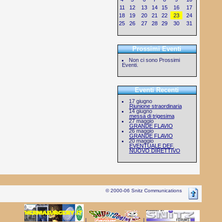
11
12
13
14
15
16
17
18
19
20
21
22
23
24
25
26
27
28
29
30
31
Prossimi Eventi
Non ci sono Prossimi
Eventi.
Eventi Recenti
17 giugno
Riunione straordinaria
14 giugno
messa di trigesima
27 maggio
GRANDE FLAVIO
26 maggio
GRANDE FLAVIO
20 maggio
EVENTUALE DEF.
NUOVO DIRETTIVO
© 2000-06 Snitz Communications
|
|