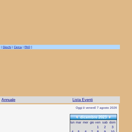
|
Giochi
|
Cerca
|
FAQ
]
Annuale
Lista Eventi
Oggi è venerdì 7 agosto 2026
dicembre 2023
lun
mar
mer
gio
ven
sab
dom
1
2
3
4
5
6
7
8
9
10