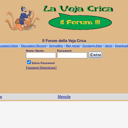
Il Forum della Veja Crica
cussioni Attive
|
Discussioni Recenti
|
Segnalibro
|
Msg privati
|
Sondaggi Attivi
|
Utenti
|
Download
Nome Utente:
Password:
Salva Password
Password Dimenticata?
le
Mensile