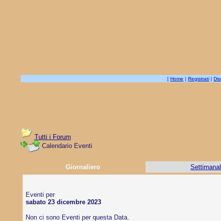
[
Home
|
Registrati
|
Dis
Tutti i Forum
Calendario Eventi
Giornaliero
Settimana
Eventi per
sabato 23 dicembre 2023
Non ci sono Eventi per questa Data.