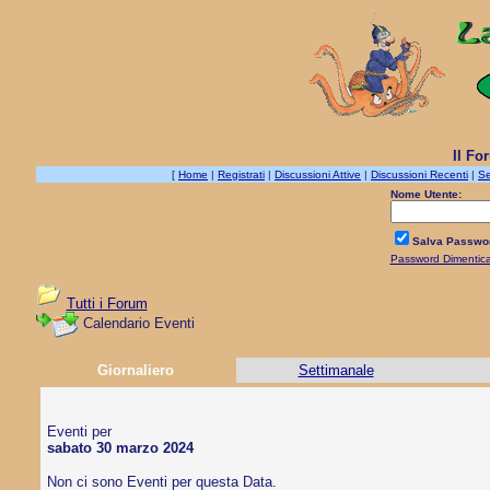
Il Fo
[
Home
|
Registrati
|
Discussioni Attive
|
Discussioni Recenti
|
Se
Nome Utente:
Salva Passwo
Password Dimentic
Tutti i Forum
Calendario Eventi
Giornaliero
Settimanale
Eventi per
sabato 30 marzo 2024
Non ci sono Eventi per questa Data.