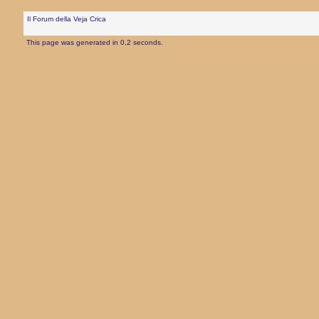
Il Forum della Veja Crica
This page was generated in 0,2 seconds.