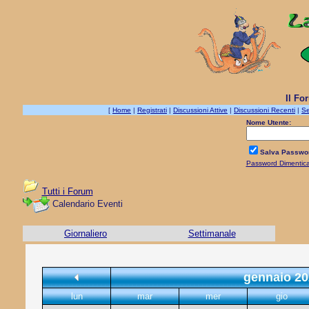
Il Fo
[
Home
|
Registrati
|
Discussioni Attive
|
Discussioni Recenti
|
Se
Nome Utente:
Salva Passwo
Password Dimentic
Tutti i Forum
Calendario Eventi
Giornaliero
Settimanale
gennaio 20
lun
mar
mer
gio