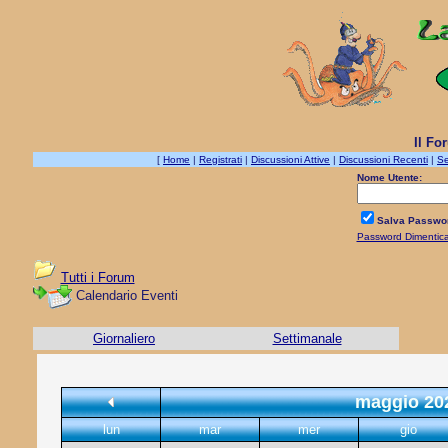
Il Fo
[
Home
|
Registrati
|
Discussioni Attive
|
Discussioni Recenti
|
Se
Nome Utente:
Salva Passwo
Password Dimentic
Tutti i Forum
Calendario Eventi
Giornaliero
Settimanale
maggio 20
lun
mar
mer
gio