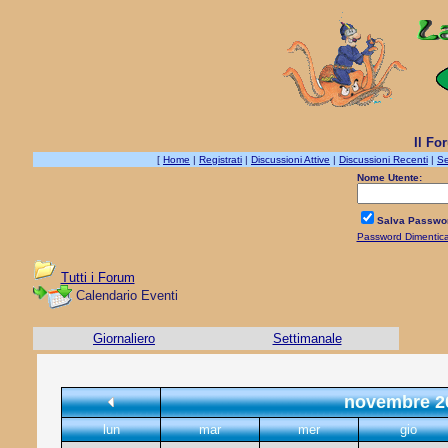
Il Fo
[
Home
|
Registrati
|
Discussioni Attive
|
Discussioni Recenti
|
Se
Nome Utente:
Salva Passwo
Password Dimentic
Tutti i Forum
Calendario Eventi
Giornaliero
Settimanale
novembre 2
lun
mar
mer
gio