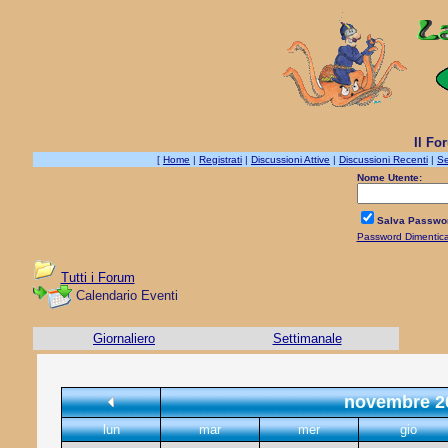
Il Fo
[
Home
|
Registrati
|
Discussioni Attive
|
Discussioni Recenti
|
Se
Nome Utente:
Salva Passwo
Password Dimentic
Tutti i Forum
Calendario Eventi
Giornaliero
Settimanale
novembre 2
lun
mar
mer
gio