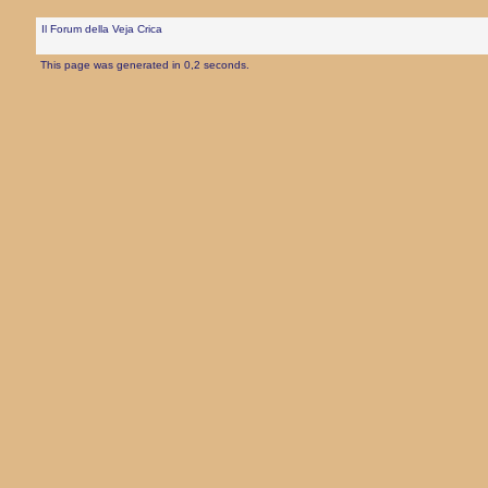
Il Forum della Veja Crica
This page was generated in 0,2 seconds.