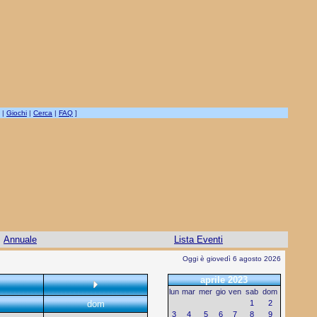
|
Giochi
|
Cerca
|
FAQ
]
Annuale
Lista Eventi
Oggi è giovedì 6 agosto 2026
aprile 2023
lun
mar
mer
gio
ven
sab
dom
dom
1
2
3
4
5
6
7
8
9