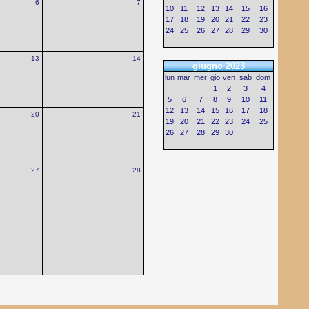
6
7
10
11
12
13
14
15
16
17
18
19
20
21
22
23
24
25
26
27
28
29
30
13
14
giugno 2023
lun
mar
mer
gio
ven
sab
dom
1
2
3
4
5
6
7
8
9
10
11
12
13
14
15
16
17
18
20
21
19
20
21
22
23
24
25
26
27
28
29
30
27
28