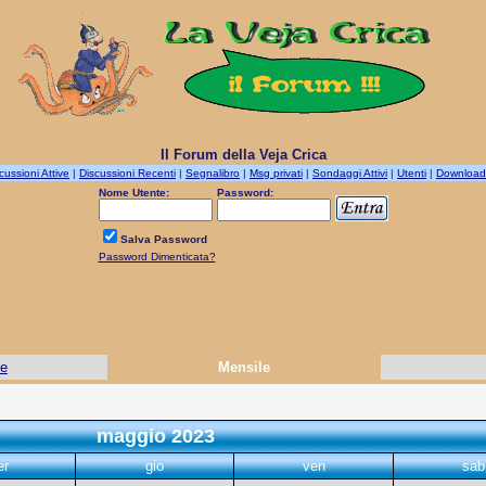
Il Forum della Veja Crica
cussioni Attive
|
Discussioni Recenti
|
Segnalibro
|
Msg privati
|
Sondaggi Attivi
|
Utenti
|
Download
Nome Utente:
Password:
Salva Password
Password Dimenticata?
le
Mensile
maggio 2023
er
gio
ven
sab