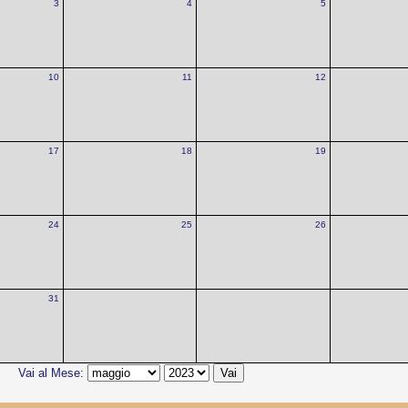
3
4
5
10
11
12
17
18
19
24
25
26
31
Vai al Mese: