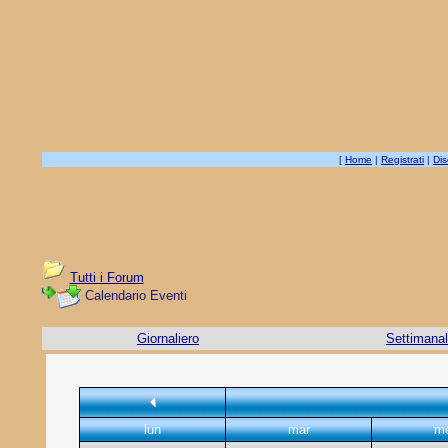
[
Home
|
Registrati
|
Dis
Tutti i Forum
Calendario Eventi
Giornaliero
Settimana
lun
mar
m