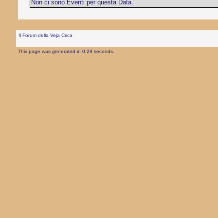
Non ci sono Eventi per questa Data.
Il Forum della Veja Crica
This page was generated in 0,29 seconds.