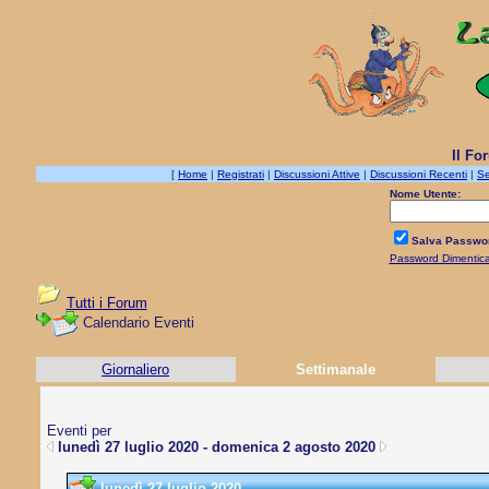
Il Fo
[
Home
|
Registrati
|
Discussioni Attive
|
Discussioni Recenti
|
Se
Nome Utente:
Salva Passwo
Password Dimentic
Tutti i Forum
Calendario Eventi
Giornaliero
Settimanale
Eventi per
lunedì 27 luglio 2020 - domenica 2 agosto 2020
lunedì 27 luglio 2020